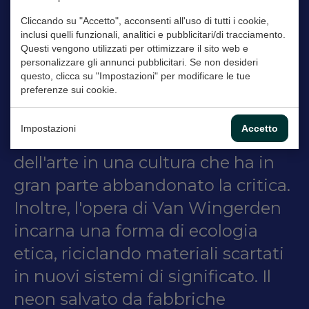
mezzo di conoscenza. Le sue
Cliccando su "Accetto", acconsenti all'uso di tutti i cookie,
opere sfidano la passività della
inclusi quelli funzionali, analitici e pubblicitari/di tracciamento.
visione e costringono lo
Questi vengono utilizzati per ottimizzare il sito web e
personalizzare gli annunci pubblicitari. Se non desideri
spettatore a considerare
questo, clicca su "Impostazioni" per modificare le tue
l'immagine piuttosto che
preferenze sui cookie.
consumarla. In questo modo,
Impostazioni
Accetto
ripristina la funzione critica
dell'arte in una cultura che ha in
gran parte abbandonato la critica.
Inoltre, l'opera di Van Wingerden
incarna una forma di ecologia
etica, riciclando materiali scartati
in nuovi sistemi di significato. Il
neon salvato da fabbriche