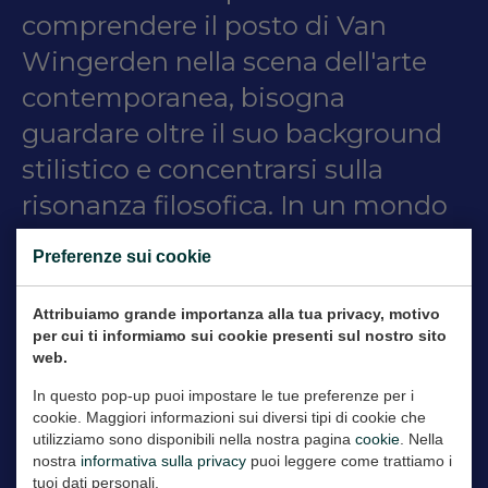
comprendere il posto di Van
Wingerden nella scena dell'arte
contemporanea, bisogna
guardare oltre il suo background
stilistico e concentrarsi sulla
risonanza filosofica. In un mondo
dell'arte dominato dallo
Preferenze sui cookie
spettacolo e dalla ripetizione
sostenibile del mercato, la sua
Attribuiamo grande importanza alla tua privacy, motivo
per cui ti informiamo sui cookie presenti sul nostro sito
pratica sottolinea la primazia del
web.
pensiero. Appartiene a una
In questo pop-up puoi impostare le tue preferenze per i
generazione di artisti per i quali
cookie. Maggiori informazioni sui diversi tipi di cookie che
utilizziamo sono disponibili nella nostra pagina
cookie
. Nella
l'arte è un atto epistemologico, un
nostra
informativa sulla privacy
puoi leggere come trattiamo i
tuoi dati personali.