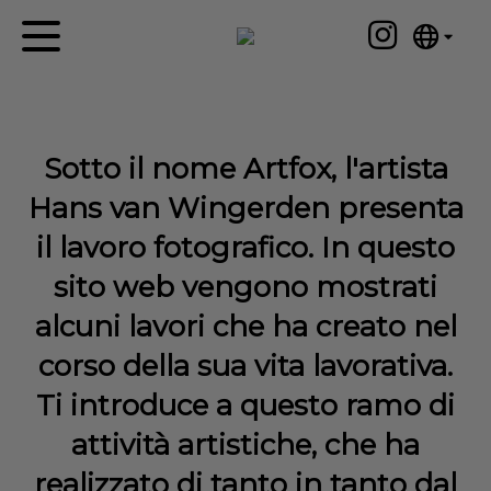
English
Home
Nederlands
Español
Opere d'arte
Sotto il nome Artfox, l'artista
Português
Notizie
Hans van Wingerden presenta
汉语/中文
العربية
Su di me
il lavoro fotografico. In questo
Русский
sito web vengono mostrati
Contatto
日本語
alcuni lavori che ha creato nel
Deutsch
corso della sua vita lavorativa.
Français
Italiano
Ti introduce a questo ramo di
Polski
attività artistiche, che ha
Ελληνικά
realizzato di tanto in tanto dal
Svenska